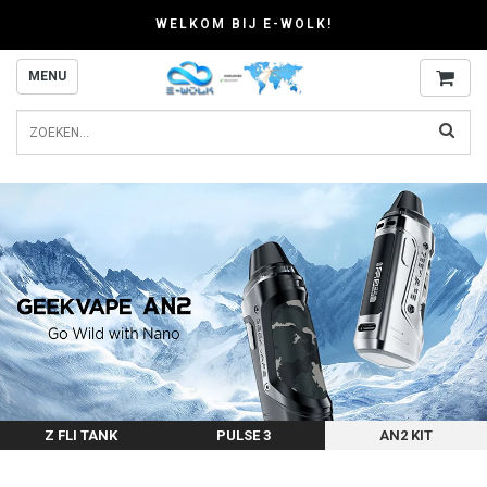
WELKOM BIJ E-WOLK!
MENU
Z FLI TANK
PULSE 3
AN2 KIT