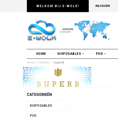
WELKOM BIJ E-WOLK!
INLOGGEN
HOME
DISPOSABLES
POD
Home
Merken
SuperB
CATEGORIEËN
DISPOSABLES
POD