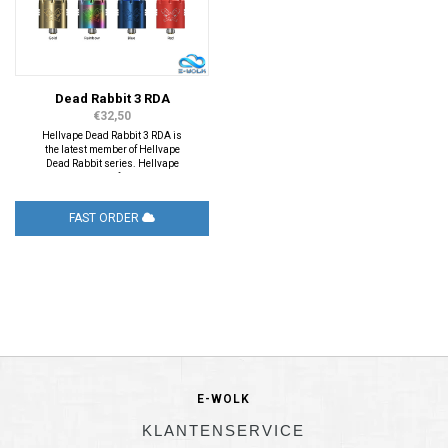
Dead Rabbit 3 RDA
€32,50
Hellvape Dead Rabbit 3 RDA is
the latest member of Hellvape
Dead Rabbit series. Hellvape
Dead Rabbit 3 features two
different adjustable airflow with
honeycomb & slotted airflow to
FAST ORDER
provide different vaping
experience.
E-WOLK
KLANTENSERVICE